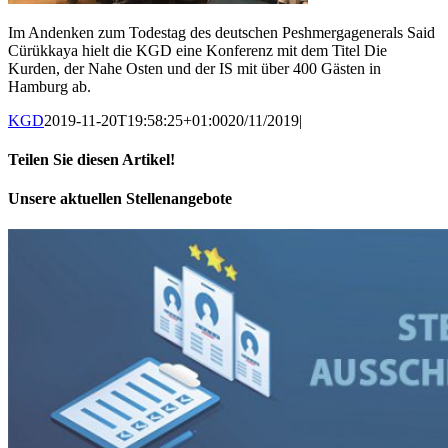
Im Andenken zum Todestag des deutschen Peshmergagenerals Said
Cürükkaya hielt die KGD eine Konferenz mit dem Titel Die
Kurden, der Nahe Osten und der IS mit über 400 Gästen in
Hamburg ab.
KGD
2019-11-20T19:58:25+01:00
20/11/2019
|
Teilen Sie diesen Artikel!
Facebook
X
WhatsApp
Pinterest
E-
Unsere aktuellen Stellenangebote
Mail