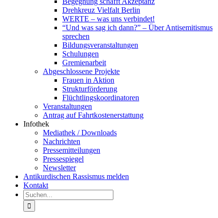
Begegnung schafft Akzeptanz
Drehkreuz Vielfalt Berlin
WERTE – was uns verbindet!
“Und was sag ich dann?” – Über Antisemitismus
sprechen
Bildungsveranstaltungen
Schulungen
Gremienarbeit
Abgeschlossene Projekte
Frauen in Aktion
Strukturförderung
Flüchtlingskoordinatoren
Veranstaltungen
Antrag auf Fahrtkostenerstattung
Infothek
Mediathek / Downloads
Nachrichten
Pressemitteilungen
Pressespiegel
Newsletter
Antikurdischen Rassismus melden
Kontakt
Suche
nach: