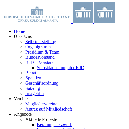
Zum
Facebook
X
YouTube
Instagram
Inhalt
springen
Home
Über Uns
Selbstdarstellung
Organigramm
Präsidium & Team
Bundesvorstand
KJD – Vorstand
Selbstdarstellung der KJD
Beirat
Spenden
Geschäftsordnung
Satzung
Imagefilm
Vereine
Mitgliedervereine
Antrag auf Mitgliedschaft
Angebote
Aktuelle Projekte
Beratungsnetzwerk