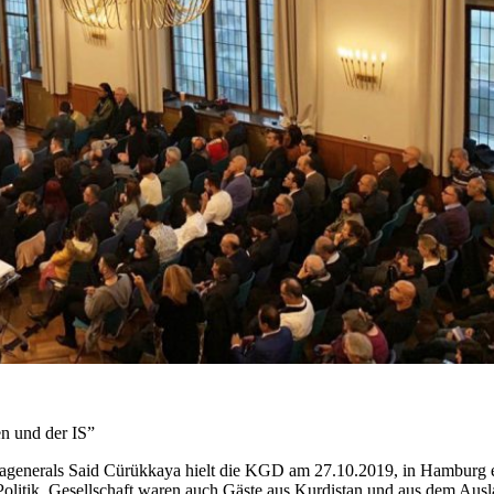
n und der IS”
agenerals Said Cürükkaya hielt die KGD am 27.10.2019, in Hamburg e
 Politik, Gesellschaft waren auch Gäste aus Kurdistan und aus dem Aus