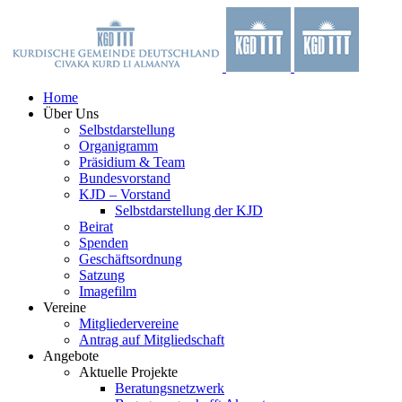
Zum
Facebook
X
YouTube
Instagram
Inhalt
springen
Home
Über Uns
Selbstdarstellung
Organigramm
Präsidium & Team
Bundesvorstand
KJD – Vorstand
Selbstdarstellung der KJD
Beirat
Spenden
Geschäftsordnung
Satzung
Imagefilm
Vereine
Mitgliedervereine
Antrag auf Mitgliedschaft
Angebote
Aktuelle Projekte
Beratungsnetzwerk