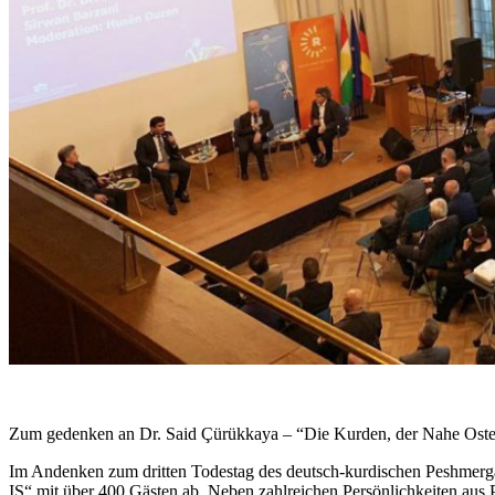
Zum gedenken an Dr. Said Çürükkaya – “Die Kurden, der Nahe Oste
Im Andenken zum dritten Todestag des deutsch-kurdischen Peshmerg
IS“ mit über 400 Gästen ab. Neben zahlreichen Persönlichkeiten aus