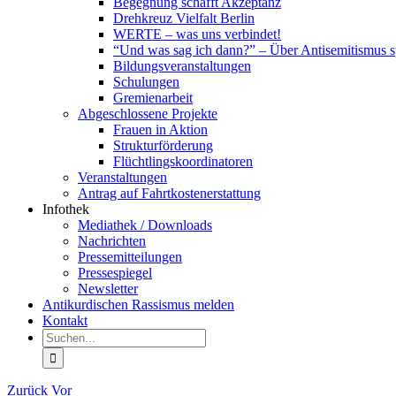
Begegnung schafft Akzeptanz
Drehkreuz Vielfalt Berlin
WERTE – was uns verbindet!
“Und was sag ich dann?” – Über Antisemitismus 
Bildungsveranstaltungen
Schulungen
Gremienarbeit
Abgeschlossene Projekte
Frauen in Aktion
Strukturförderung
Flüchtlingskoordinatoren
Veranstaltungen
Antrag auf Fahrtkostenerstattung
Infothek
Mediathek / Downloads
Nachrichten
Pressemitteilungen
Pressespiegel
Newsletter
Antikurdischen Rassismus melden
Kontakt
Suche
nach:
Zurück
Vor