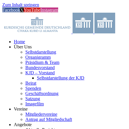
Zum Inhalt springen
Facebook
X
YouTube
Instagram
Home
Über Uns
Selbstdarstellung
Organigramm
Präsidium & Team
Bundesvorstand
KJD – Vorstand
Selbstdarstellung der KJD
Beirat
Spenden
Geschäftsordnung
Satzung
Imagefilm
Vereine
Mitgliedervereine
Antrag auf Mitgliedschaft
Angebote