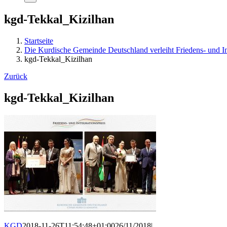
kgd-Tekkal_Kizilhan
Startseite
Die Kurdische Gemeinde Deutschland verleiht Friedens- und In
kgd-Tekkal_Kizilhan
Zurück
kgd-Tekkal_Kizilhan
KGD
2018-11-26T11:54:48+01:00
26/11/2018
|