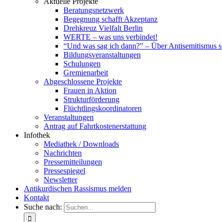
Aktuelle Projekte
Beratungsnetzwerk
Begegnung schafft Akzeptanz
Drehkreuz Vielfalt Berlin
WERTE – was uns verbindet!
“Und was sag ich dann?” – Über Antisemitismus 
Bildungsveranstaltungen
Schulungen
Gremienarbeit
Abgeschlossene Projekte
Frauen in Aktion
Strukturförderung
Flüchtlingskoordinatoren
Veranstaltungen
Antrag auf Fahrtkostenerstattung
Infothek
Mediathek / Downloads
Nachrichten
Pressemitteilungen
Pressespiegel
Newsletter
Antikurdischen Rassismus melden
Kontakt
Suche nach: