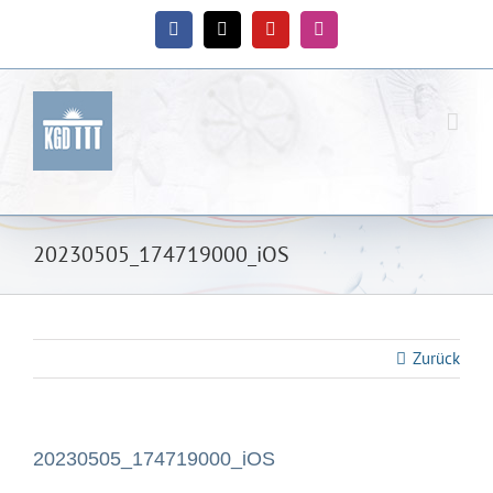
Zum
Inhalt
Facebook
X
YouTube
Instagram
springen
20230505_174719000_iOS
Zurück
20230505_174719000_iOS