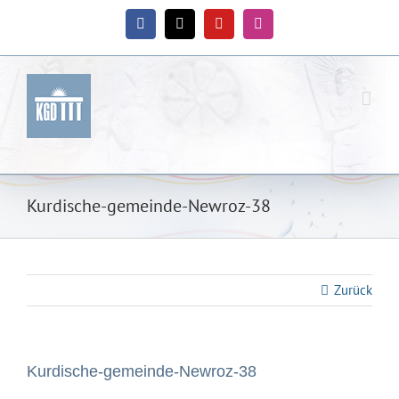
Zum
Inhalt
Facebook
X
YouTube
Instagram
springen
Kurdische-gemeinde-Newroz-38
Zurück
Kurdische-gemeinde-Newroz-38