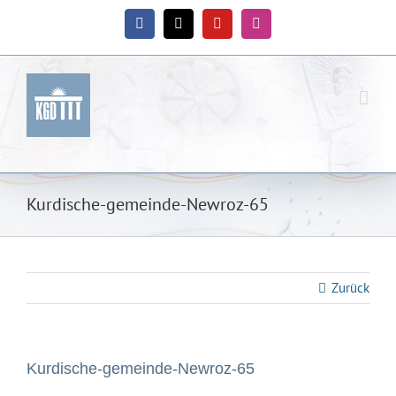
Zum
Inhalt
Facebook
X
YouTube
Instagram
springen
Kurdische-gemeinde-Newroz-65
Zurück
Kurdische-gemeinde-Newroz-65