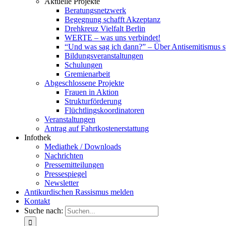
Aktuelle Projekte
Beratungsnetzwerk
Begegnung schafft Akzeptanz
Drehkreuz Vielfalt Berlin
WERTE – was uns verbindet!
“Und was sag ich dann?” – Über Antisemitismus 
Bildungsveranstaltungen
Schulungen
Gremienarbeit
Abgeschlossene Projekte
Frauen in Aktion
Strukturförderung
Flüchtlingskoordinatoren
Veranstaltungen
Antrag auf Fahrtkostenerstattung
Infothek
Mediathek / Downloads
Nachrichten
Pressemitteilungen
Pressespiegel
Newsletter
Antikurdischen Rassismus melden
Kontakt
Suche nach: