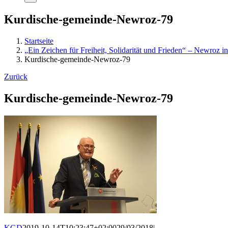
Kurdische-gemeinde-Newroz-79
Startseite
„Ein Zeichen für Freiheit, Solidarität und Frieden“ – Newroz in
Kurdische-gemeinde-Newroz-79
Zurück
Kurdische-gemeinde-Newroz-79
KGD
2019-10-14T10:23:47+02:00
29/03/2018
|