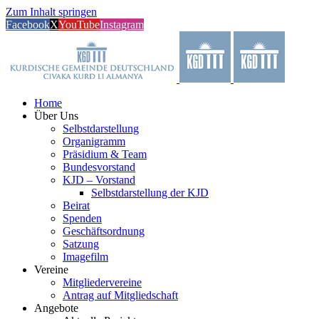
Zum Inhalt springen
Facebook
X
YouTube
Instagram
Home
Über Uns
Selbstdarstellung
Organigramm
Präsidium & Team
Bundesvorstand
KJD – Vorstand
Selbstdarstellung der KJD
Beirat
Spenden
Geschäftsordnung
Satzung
Imagefilm
Vereine
Mitgliedervereine
Antrag auf Mitgliedschaft
Angebote