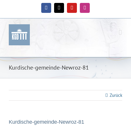
Zum
Inhalt
Facebook
X
YouTube
Instagram
springen
Kurdische-gemeinde-Newroz-81
Zurück
Kurdische-gemeinde-Newroz-81