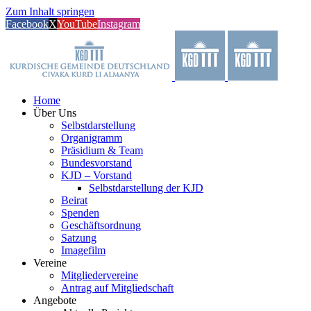
Zum Inhalt springen
Facebook
X
YouTube
Instagram
Home
Über Uns
Selbstdarstellung
Organigramm
Präsidium & Team
Bundesvorstand
KJD – Vorstand
Selbstdarstellung der KJD
Beirat
Spenden
Geschäftsordnung
Satzung
Imagefilm
Vereine
Mitgliedervereine
Antrag auf Mitgliedschaft
Angebote