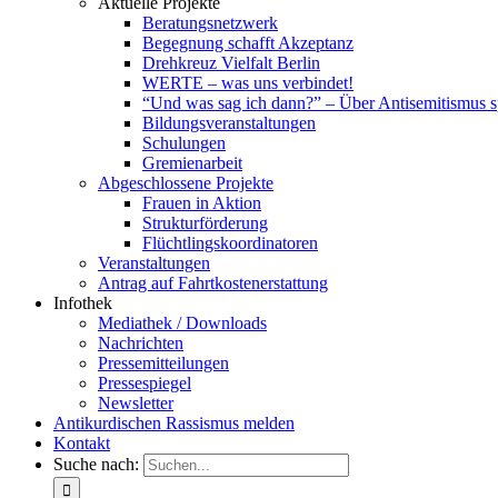
Aktuelle Projekte
Beratungsnetzwerk
Begegnung schafft Akzeptanz
Drehkreuz Vielfalt Berlin
WERTE – was uns verbindet!
“Und was sag ich dann?” – Über Antisemitismus 
Bildungsveranstaltungen
Schulungen
Gremienarbeit
Abgeschlossene Projekte
Frauen in Aktion
Strukturförderung
Flüchtlingskoordinatoren
Veranstaltungen
Antrag auf Fahrtkostenerstattung
Infothek
Mediathek / Downloads
Nachrichten
Pressemitteilungen
Pressespiegel
Newsletter
Antikurdischen Rassismus melden
Kontakt
Suche nach: