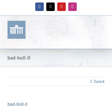
Zum
Inhalt
Facebook
X
YouTube
Instagram
springen
bad-boll-0
Zurück
bad-boll-0