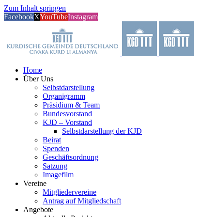
Zum Inhalt springen
Facebook
X
YouTube
Instagram
Home
Über Uns
Selbstdarstellung
Organigramm
Präsidium & Team
Bundesvorstand
KJD – Vorstand
Selbstdarstellung der KJD
Beirat
Spenden
Geschäftsordnung
Satzung
Imagefilm
Vereine
Mitgliedervereine
Antrag auf Mitgliedschaft
Angebote