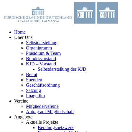
Zum
Facebook
X
YouTube
Instagram
Inhalt
springen
Home
Über Uns
Selbstdarstellung
Organigramm
Präsidium & Team
Bundesvorstand
KJD – Vorstand
Selbstdarstellung der KJD
Beirat
Spenden
Geschäftsordnung
Satzung
Imagefilm
Vereine
Mitgliedervereine
Antrag auf Mitgliedschaft
Angebote
Aktuelle Projekte
Beratungsnetzwerk