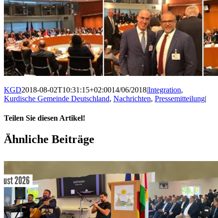
KGD
2018-08-02T10:31:15+02:00
14/06/2018
|
Integration
,
Kurdische Gemeinde Deutschland
,
Nachrichten
,
Pressemitteilung
|
Teilen Sie diesen Artikel!
Facebook
X
WhatsApp
Pinterest
E-
Ähnliche Beiträge
Mail