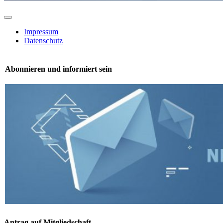
Toggle
Navigation
Impressum
Datenschutz
Abonnieren und informiert sein
Antrag auf Mitgliedschaft