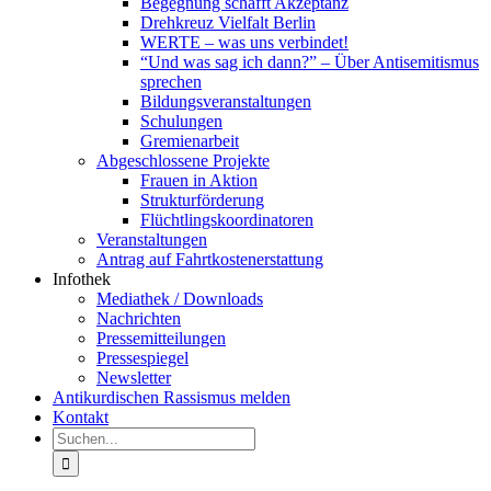
Begegnung schafft Akzeptanz
Drehkreuz Vielfalt Berlin
WERTE – was uns verbindet!
“Und was sag ich dann?” – Über Antisemitismus
sprechen
Bildungsveranstaltungen
Schulungen
Gremienarbeit
Abgeschlossene Projekte
Frauen in Aktion
Strukturförderung
Flüchtlingskoordinatoren
Veranstaltungen
Antrag auf Fahrtkostenerstattung
Infothek
Mediathek / Downloads
Nachrichten
Pressemitteilungen
Pressespiegel
Newsletter
Antikurdischen Rassismus melden
Kontakt
Suche
nach: