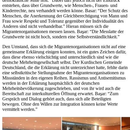
demokratische Mitte holt.” Dabei darf jedoch nicht der Eindruck
entstehen, dass über Grundwerte, wie Menschen-, Frauen- und
Kinderrechte, neu verhandelt werden könne. Basar: “Der Schutz des
Menschen, die Anerkennung der Gleichberechtigung von Mann und
Frau sowie Respekt und Toleranz gegenüber der Individualität des
Anderen sind nicht verhandelbar.” Hieran müssen sich die
Migrantenorganisationen messen lassen. Başar: “Die Messlatte der
Grundwerte ist nicht hoch, sondern eine Selbstverständlichkeit.”
Den Umstand, dass sich die Migrantenorganisationen nicht auf eine
gemeinsame Erklärung einigen konnten, ist ein gutes Zeichen dafür,
dass diese ebenso vielschichtig und unterschiedlich sind wie die
deutsche Mehrheitsgesellschaft selbst. Der Kurdischen Gemeinde
Deutschland, die die Erklärung nicht unterzeichnet hatte, fehlte darin
eine selbstkritische Stellungnahme der Migrantenorganisationen zu
Missständen in den eigenen Reihen. Rassismus und Antisemitismus
werden in der Erklärung hauptsächlich der deutschen
Mehrheitsbevölkerung zugeschrieben, und von ihr wird auch die
Bereitschaft zur interkulturellen Öffnung erwartet. Başar: “Zum
Gespräch und Dialog gehört auch, dass sich alle Beteiligten
bewegen. Ohne den Willen zur Integration können keine Werte
vermittelt werden.”