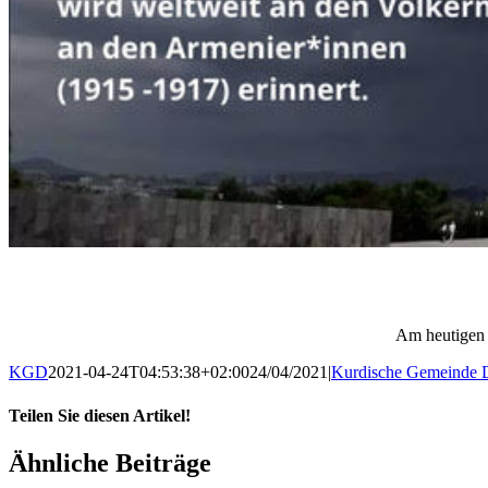
Am heutigen 
KGD
2021-04-24T04:53:38+02:00
24/04/2021
|
Kurdische Gemeinde 
Teilen Sie diesen Artikel!
Facebook
X
WhatsApp
Pinterest
E-
Ähnliche Beiträge
Mail