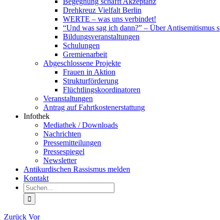
Begegnung schafft Akzeptanz
Drehkreuz Vielfalt Berlin
WERTE – was uns verbindet!
“Und was sag ich dann?” – Über Antisemitismus 
Bildungsveranstaltungen
Schulungen
Gremienarbeit
Abgeschlossene Projekte
Frauen in Aktion
Strukturförderung
Flüchtlingskoordinatoren
Veranstaltungen
Antrag auf Fahrtkostenerstattung
Infothek
Mediathek / Downloads
Nachrichten
Pressemitteilungen
Pressespiegel
Newsletter
Antikurdischen Rassismus melden
Kontakt
Suche
nach:
Zurück
Vor