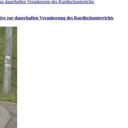
ur dauerhaften Verankerung des Kurdischunterrichts
tive zur dauerhaften Verankerung des Kurdischunterrichts