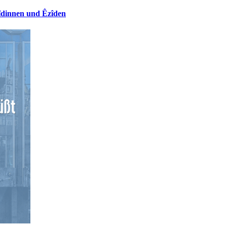
îdinnen und Êzîden