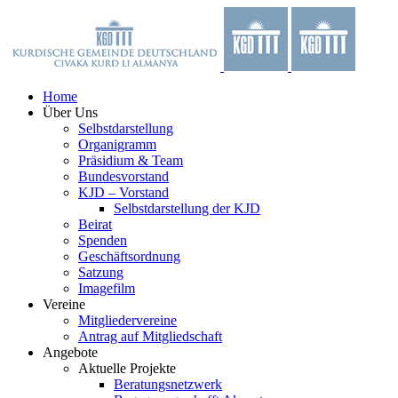
Zum
Facebook
X
YouTube
Instagram
Inhalt
springen
Home
Über Uns
Selbstdarstellung
Organigramm
Präsidium & Team
Bundesvorstand
KJD – Vorstand
Selbstdarstellung der KJD
Beirat
Spenden
Geschäftsordnung
Satzung
Imagefilm
Vereine
Mitgliedervereine
Antrag auf Mitgliedschaft
Angebote
Aktuelle Projekte
Beratungsnetzwerk