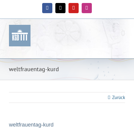
Zum
Inhalt
Facebook
X
YouTube
Instagram
springen
weltfrauentag-kurd
Zurück
weltfrauentag-kurd