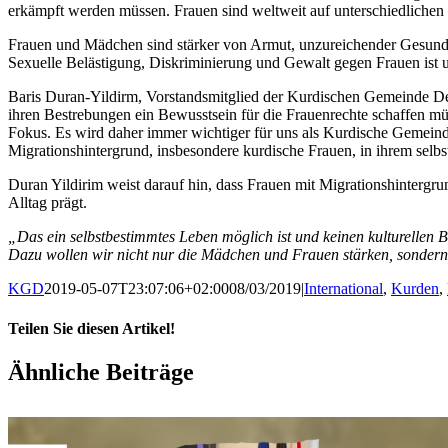
erkämpft werden müssen. Frauen sind weltweit auf unterschiedlichen E
Frauen und Mädchen sind stärker von Armut, unzureichender Gesundhe
Sexuelle Belästigung, Diskriminierung und Gewalt gegen Frauen ist u
Baris Duran-Yildirm, Vorstandsmitglied der Kurdischen Gemeinde Deu
ihren Bestrebungen ein Bewusstsein für die Frauenrechte schaffen müs
Fokus. Es wird daher immer wichtiger für uns als Kurdische Gemeind
Migrationshintergrund, insbesondere kurdische Frauen, in ihrem selb
Duran Yildirim weist darauf hin, dass Frauen mit Migrationshintergrun
Alltag prägt.
„Das ein selbstbestimmtes Leben möglich ist und keinen kulturellen
Dazu wollen wir nicht nur die Mädchen und Frauen stärken, sondern
KGD
2019-05-07T23:07:06+02:00
08/03/2019
|
International
,
Kurden
,
Teilen Sie diesen Artikel!
Facebook
X
WhatsApp
Pinterest
E-
Ähnliche Beiträge
Mail