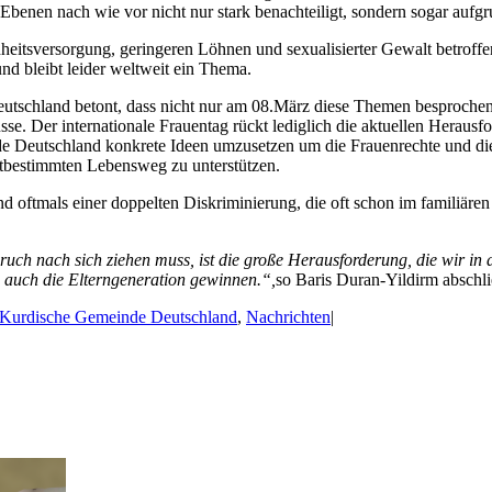
benen nach wie vor nicht nur stark benachteiligt, sondern sogar aufgru
itsversorgung, geringeren Löhnen und sexualisierter Gewalt betroffe
nd bleibt leider weltweit ein Thema.
tschland betont, dass nicht nur am 08.März diese Themen besprochen 
se. Der internationale Frauentag rückt lediglich die aktuellen Herausf
e Deutschland konkrete Ideen umzusetzen um die Frauenrechte und die 
stbestimmten Lebensweg zu unterstützen.
d oftmals einer doppelten Diskriminierung, die oft schon im familiären
 Bruch nach sich ziehen muss, ist die große Herausforderung, die wir 
 auch die Elterngeneration gewinnen.“,
so Baris Duran-Yildirm abschl
Kurdische Gemeinde Deutschland
,
Nachrichten
|