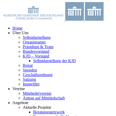
Zum
Facebook
X
YouTube
Instagram
Inhalt
springen
Home
Über Uns
Selbstdarstellung
Organigramm
Präsidium & Team
Bundesvorstand
KJD – Vorstand
Selbstdarstellung der KJD
Beirat
Spenden
Geschäftsordnung
Satzung
Imagefilm
Vereine
Mitgliedervereine
Antrag auf Mitgliedschaft
Angebote
Aktuelle Projekte
Beratungsnetzwerk