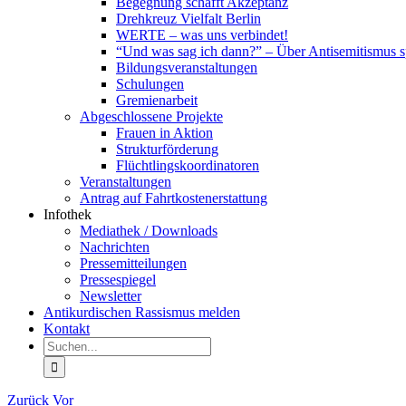
Begegnung schafft Akzeptanz
Drehkreuz Vielfalt Berlin
WERTE – was uns verbindet!
“Und was sag ich dann?” – Über Antisemitismus 
Bildungsveranstaltungen
Schulungen
Gremienarbeit
Abgeschlossene Projekte
Frauen in Aktion
Strukturförderung
Flüchtlingskoordinatoren
Veranstaltungen
Antrag auf Fahrtkostenerstattung
Infothek
Mediathek / Downloads
Nachrichten
Pressemitteilungen
Pressespiegel
Newsletter
Antikurdischen Rassismus melden
Kontakt
Suche
nach:
Zurück
Vor