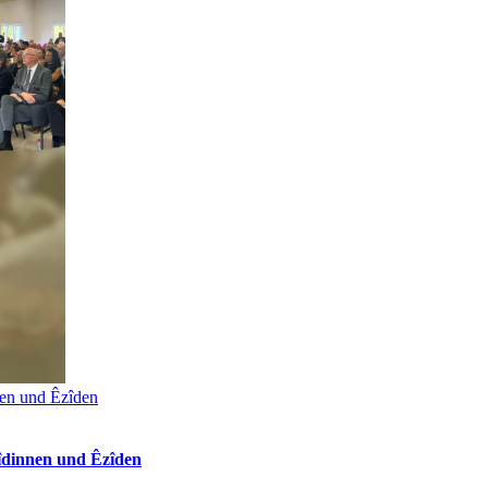
nen und Êzîden
îdinnen und Êzîden