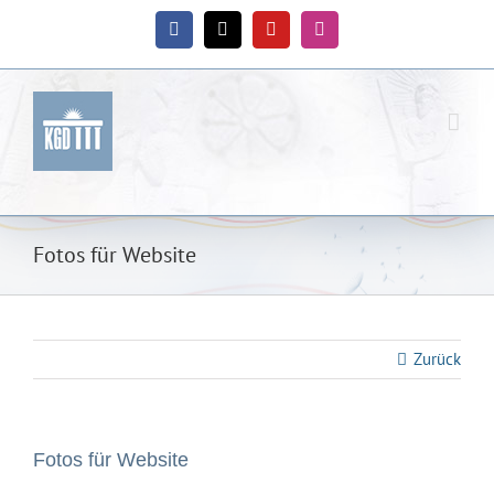
Zum
Inhalt
Facebook
X
YouTube
Instagram
springen
Fotos für Website
Zurück
Fotos für Website