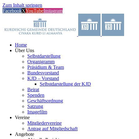
Zum Inhalt springen
Facebook
X
YouTube
Instagram
Home
Über Uns
Selbstdarstellung
Organigramm
Präsidium & Team
Bundesvorstand
KJD – Vorstand
Selbstdarstellung der KJD
Beirat
Spenden
Geschäftsordnung
Satzung
Imagefilm
Vereine
Mitgliedervereine
Antrag auf Mitgliedschaft
Angebote