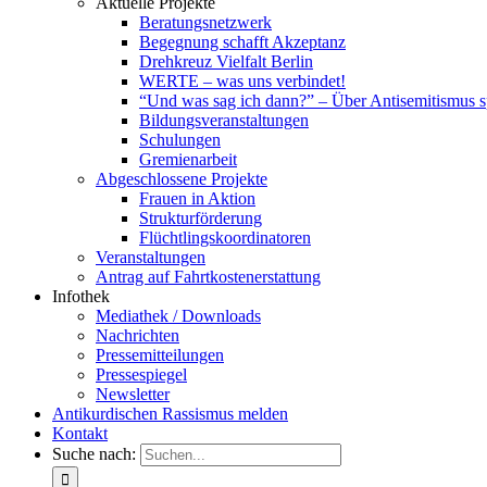
Aktuelle Projekte
Beratungsnetzwerk
Begegnung schafft Akzeptanz
Drehkreuz Vielfalt Berlin
WERTE – was uns verbindet!
“Und was sag ich dann?” – Über Antisemitismus 
Bildungsveranstaltungen
Schulungen
Gremienarbeit
Abgeschlossene Projekte
Frauen in Aktion
Strukturförderung
Flüchtlingskoordinatoren
Veranstaltungen
Antrag auf Fahrtkostenerstattung
Infothek
Mediathek / Downloads
Nachrichten
Pressemitteilungen
Pressespiegel
Newsletter
Antikurdischen Rassismus melden
Kontakt
Suche nach: