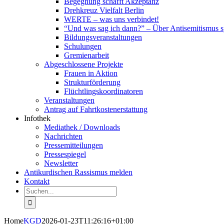
Begegnung schafft Akzeptanz
Drehkreuz Vielfalt Berlin
WERTE – was uns verbindet!
“Und was sag ich dann?” – Über Antisemitismus 
Bildungsveranstaltungen
Schulungen
Gremienarbeit
Abgeschlossene Projekte
Frauen in Aktion
Strukturförderung
Flüchtlingskoordinatoren
Veranstaltungen
Antrag auf Fahrtkostenerstattung
Infothek
Mediathek / Downloads
Nachrichten
Pressemitteilungen
Pressespiegel
Newsletter
Antikurdischen Rassismus melden
Kontakt
Suche
nach:
Home
KGD
2026-01-23T11:26:16+01:00