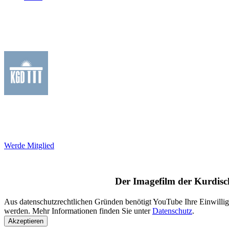
Die KGD ist ein Dachverband mit Vereinen im gesamten Bu
Anliegen der rund 2 Millionen Deutsch-Kurd*innen a
Integrationsprojekte mit dem Ziel
Werde Mitglied
Der Imagefilm der Kurdis
Aus datenschutzrechtlichen Gründen benötigt YouTube Ihre Einwilli
werden. Mehr Informationen finden Sie unter
Datenschutz
.
Akzeptieren