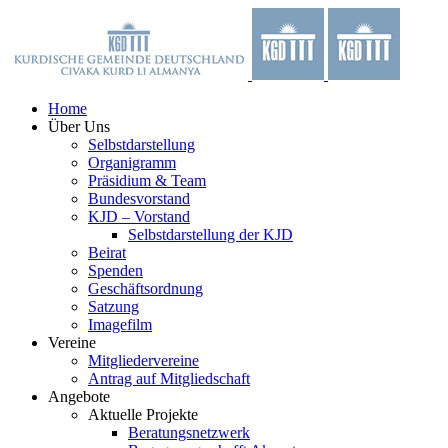
Zum
Facebook
X
YouTube
Instagram
Inhalt
springen
Home
Über Uns
Selbstdarstellung
Organigramm
Präsidium & Team
Bundesvorstand
KJD – Vorstand
Selbstdarstellung der KJD
Beirat
Spenden
Geschäftsordnung
Satzung
Imagefilm
Vereine
Mitgliedervereine
Antrag auf Mitgliedschaft
Angebote
Aktuelle Projekte
Beratungsnetzwerk