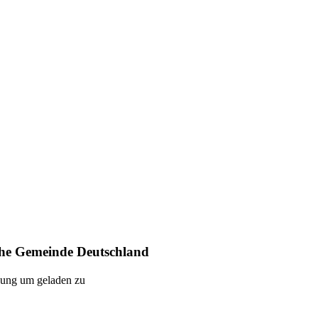
Heimat. Freiheit. Zukunft.
ndesgebiet. Mit unseren Angeboten unterstützen wir die Mitgl
n Politik, Medien und Gesellschaft heran. Wir sind ein verb
 einer gleichberechtigten, vielfältigen Gesellschaft. Seit 2
che Gemeinde Deutschland
gung um geladen zu