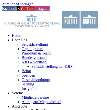
Zum Inhalt springen
Facebook
X
YouTube
Instagram
Home
Über Uns
Selbstdarstellung
Organigramm
Präsidium & Team
Bundesvorstand
KJD – Vorstand
Selbstdarstellung der KJD
Beirat
Spenden
Geschäftsordnung
Satzung
Imagefilm
Vereine
Mitgliedervereine
Antrag auf Mitgliedschaft
Angebote