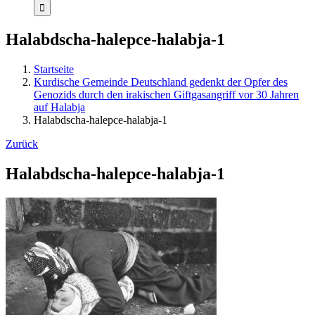
Halabdscha-halepce-halabja-1
Startseite
Kurdische Gemeinde Deutschland gedenkt der Opfer des
Genozids durch den irakischen Giftgasangriff vor 30 Jahren
auf Halabja
Halabdscha-halepce-halabja-1
Zurück
Halabdscha-halepce-halabja-1