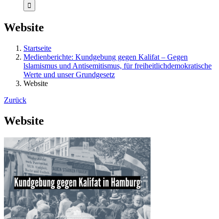
Website
Startseite
Medienberichte: Kundgebung gegen Kalifat – Gegen
lslamismus und Antisemitismus, für freiheitlich­demokratische
Werte und unser Grundgesetz
Website
Zurück
Website