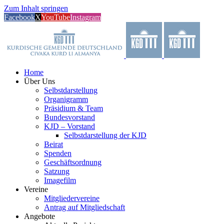
Zum Inhalt springen
Facebook
X
YouTube
Instagram
Home
Über Uns
Selbstdarstellung
Organigramm
Präsidium & Team
Bundesvorstand
KJD – Vorstand
Selbstdarstellung der KJD
Beirat
Spenden
Geschäftsordnung
Satzung
Imagefilm
Vereine
Mitgliedervereine
Antrag auf Mitgliedschaft
Angebote