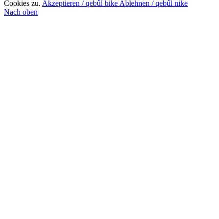
Cookies zu.
Akzeptieren / qebûl bike
Ablehnen / qebûl nike
Nach oben