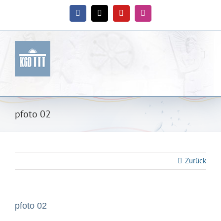
Zum
Inhalt
Facebook
X
YouTube
Instagram
springen
pfoto 02
Zurück
pfoto 02