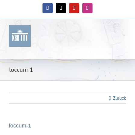
Zum
Inhalt
Facebook
X
YouTube
Instagram
springen
loccum-1
Zurück
loccum-1