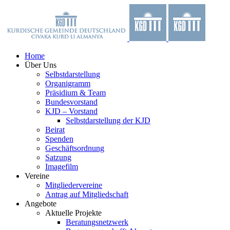
Zum
Facebook
X
YouTube
Instagram
Inhalt
springen
Home
Über Uns
Selbstdarstellung
Organigramm
Präsidium & Team
Bundesvorstand
KJD – Vorstand
Selbstdarstellung der KJD
Beirat
Spenden
Geschäftsordnung
Satzung
Imagefilm
Vereine
Mitgliedervereine
Antrag auf Mitgliedschaft
Angebote
Aktuelle Projekte
Beratungsnetzwerk