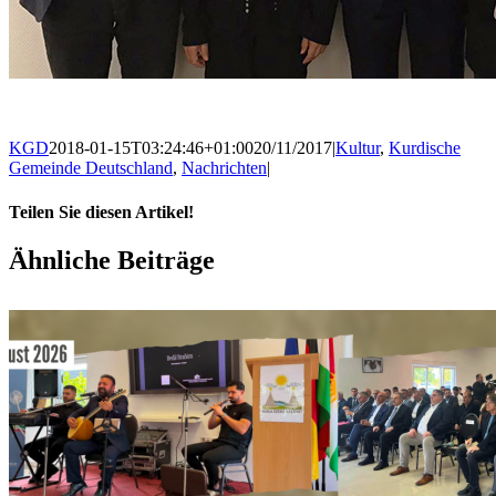
KGD
2018-01-15T03:24:46+01:00
20/11/2017
|
Kultur
,
Kurdische
Gemeinde Deutschland
,
Nachrichten
|
Teilen Sie diesen Artikel!
Facebook
X
WhatsApp
Pinterest
E-
Ähnliche Beiträge
Mail