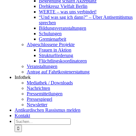
Begegnung schafft Akzeptanz
Drehkreuz Vielfalt Berlin
WERTE – was uns verbindet!
“Und was sag ich dann?” – Über Antisemitismus
sprechen
Bildungsveranstaltungen
Schulungen
Gremienarbeit
Abgeschlossene Projekte
Frauen in Aktion
Strukturförderung
Flüchtlingskoordinatoren
Veranstaltungen
Antrag auf Fahrtkostenerstattung
Infothek
Mediathek / Downloads
Nachrichten
Pressemitteilungen
Pressespiegel
Newsletter
Antikurdischen Rassismus melden
Kontakt
Suche
nach: