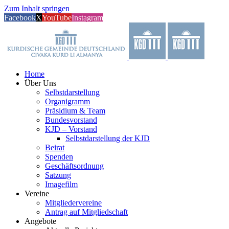
Zum Inhalt springen
Facebook
X
YouTube
Instagram
Home
Über Uns
Selbstdarstellung
Organigramm
Präsidium & Team
Bundesvorstand
KJD – Vorstand
Selbstdarstellung der KJD
Beirat
Spenden
Geschäftsordnung
Satzung
Imagefilm
Vereine
Mitgliedervereine
Antrag auf Mitgliedschaft
Angebote