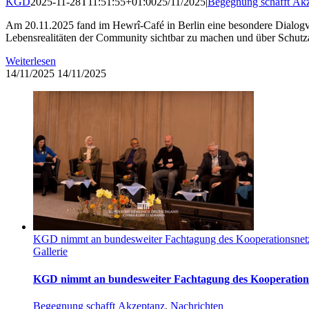
KGD
2025-11-28T11:51:55+01:00
25/11/2025
|
Begegnung schafft Ak
Am 20.11.2025 fand im Hewrî-Café in Berlin eine besondere Dialog
Lebensrealitäten der Community sichtbar zu machen und über Schutzan
Weiterlesen
14/11/2025
14/11/2025
KGD nimmt an bundesweiter Fachtagung des Kooperationsnetz
Gallerie
KGD nimmt an bundesweiter Fachtagung des Kooperations
Begegnung schafft Akzeptanz
,
Nachrichten