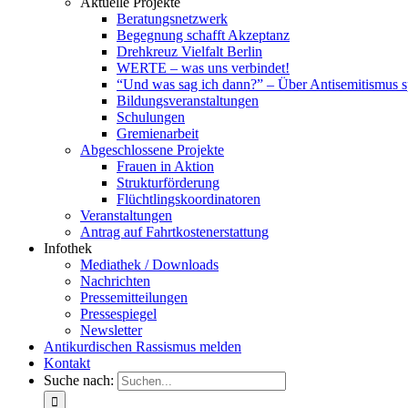
Aktuelle Projekte
Beratungsnetzwerk
Begegnung schafft Akzeptanz
Drehkreuz Vielfalt Berlin
WERTE – was uns verbindet!
“Und was sag ich dann?” – Über Antisemitismus 
Bildungsveranstaltungen
Schulungen
Gremienarbeit
Abgeschlossene Projekte
Frauen in Aktion
Strukturförderung
Flüchtlingskoordinatoren
Veranstaltungen
Antrag auf Fahrtkostenerstattung
Infothek
Mediathek / Downloads
Nachrichten
Pressemitteilungen
Pressespiegel
Newsletter
Antikurdischen Rassismus melden
Kontakt
Suche nach: