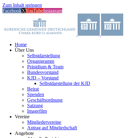
Zum Inhalt springen
Facebook
X
YouTube
Instagram
Home
Über Uns
Selbstdarstellung
Organigramm
Präsidium & Team
Bundesvorstand
KJD – Vorstand
Selbstdarstellung der KJD
Beirat
Spenden
Geschäftsordnung
Satzung
Imagefilm
Vereine
Mitgliedervereine
Antrag auf Mitgliedschaft
Angebote