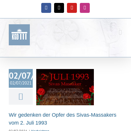
Zum
Inhalt
Facebook
X
YouTube
Instagram
springen
02/07/2021
edenken der
02/07/2021
r des Sivas-
kers vom 2.
uli 1993
Nachrichten
Wir gedenken der Opfer des Sivas-Massakers
vom 2. Juli 1993
02/07/2021
|
Nachrichten