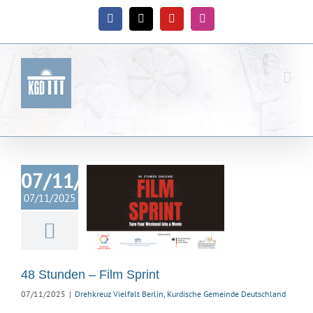
Zum
Inhalt
Facebook
X
YouTube
Instagram
springen
07/11/2025
unden – Film
07/11/2025
Sprint
uz Vielfalt Berlin
ische Gemeinde
eutschland
48 Stunden – Film Sprint
07/11/2025
|
Drehkreuz Vielfalt Berlin
,
Kurdische Gemeinde Deutschland