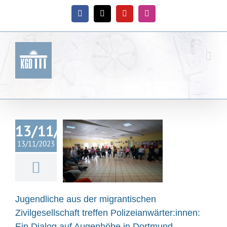
Zum
Inhalt
Facebook
X
YouTube
Instagram
springen
liche aus der
rantischen
13/11/2023
gesellschaft
13/11/2023
treffen
ianwärter:innen:
 Dialog auf
enhöhe in
Jugendliche aus der migrantischen
ortmund
Zivilgesellschaft treffen Polizeianwärter:innen:
g schafft Akzeptanz
Ein Dialog auf Augenhöhe in Dortmund