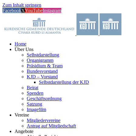
Zum Inhalt springen
Facebook
X
YouTube
Instagram
Home
Über Uns
Selbstdarstellung
Organigramm
Präsidium & Team
Bundesvorstand
KJD – Vorstand
Selbstdarstellung der KJD
Beirat
Spenden
Geschäftsordnung
Satzung
Imagefilm
Vereine
Mitgliedervereine
Antrag auf Mitgliedschaft
Angebote