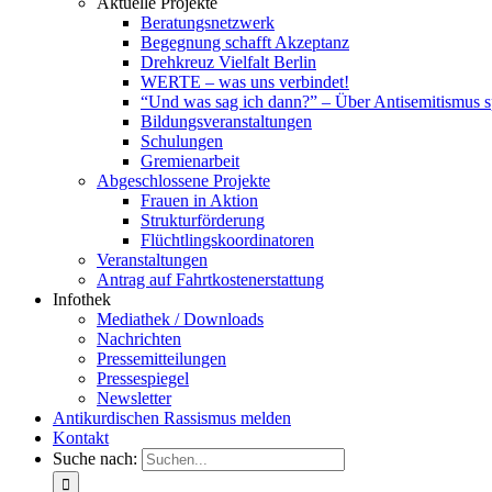
Aktuelle Projekte
Beratungsnetzwerk
Begegnung schafft Akzeptanz
Drehkreuz Vielfalt Berlin
WERTE – was uns verbindet!
“Und was sag ich dann?” – Über Antisemitismus 
Bildungsveranstaltungen
Schulungen
Gremienarbeit
Abgeschlossene Projekte
Frauen in Aktion
Strukturförderung
Flüchtlingskoordinatoren
Veranstaltungen
Antrag auf Fahrtkostenerstattung
Infothek
Mediathek / Downloads
Nachrichten
Pressemitteilungen
Pressespiegel
Newsletter
Antikurdischen Rassismus melden
Kontakt
Suche nach: