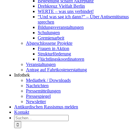
Begegnung schafft Akzeptanz
Drehkreuz Vielfalt Berlin
WERTE – was uns verbindet!
“Und was sag ich dann?” – Über Antisemitismus
sprechen
Bildungsveranstaltungen
Schulungen
Gremienarbeit
Abgeschlossene Projekte
Frauen in Aktion
Strukturförderung
Flüchtlingskoordinatoren
Veranstaltungen
Antrag auf Fahrtkostenerstattung
Infothek
Mediathek / Downloads
Nachrichten
Pressemitteilungen
Pressespiegel
Newsletter
Antikurdischen Rassismus melden
Kontakt
Suche
nach: