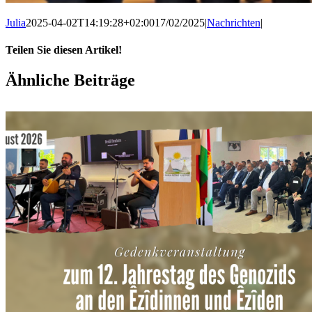
Julia
2025-04-02T14:19:28+02:00
17/02/2025
|
Nachrichten
|
Teilen Sie diesen Artikel!
Facebook
X
WhatsApp
Pinterest
E-
Ähnliche Beiträge
Mail