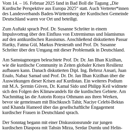
Vom 14. – 16. Februar 2025 fand in Bad Boll die Tagung „Die
Kurdische Perspektive aus Europa 2025“ statt. Auch Vertreter*innen
des Landesverbands Baden-Württemberg der Kurdischen Gemeinde
Deutschland waren vor Ort und beteiligt.
Zum Auftakt sprach Prof. Dr. Susanne Schröter in einem
Impulsvortrag über den Einfluss von Extremismus und Islamismus
auf den antikurdischen Rassismus. Anschließend diskutierten Passar
Hariky, Fatma Gül, Markus Priesterath und Prof. Dr. Susanne
Schröter über den Umgang mit dieser Problematik in Deutschland.
Am Samstagmorgen beleuchtete Prof. Dr. Dr. Jan Ilhan Kizilhan,
wie die kurdische Community in Zeiten globaler Krisen Resilienz
aufbauen kann. Danach diskutierten Dipl. Ing. Behroz Ansari, Juan
Enalo, Nabaz Samad und Prof. Dr. Dr. Jan Ilhan Kizilhan über die
Auswirkungen dieser Krisen auf Kurdistan. Ein weiteres Podium
mit M.A. Şermin Güven, Dr. Kamal Sido und Philipp Keil widmete
sich den Folgen des Klimawandels für die kurdischen Gebiete. Am
Nachmittag las die Autorin Ronya Othmann aus ihren Werken,
bevor sie gemeinsam mit Bischkusch Tahir, Naciye Celebi-Bektas
und Khanda Hameed über das gesellschaftliche Engagement
kurdischer Frauen in Deutschland sprach.
Der Sonntag begann mit einer Diskussionsrunde zur jungen
kurdischen Diaspora mit Tahsin Mirza, Serdar Dumlu und Helin-