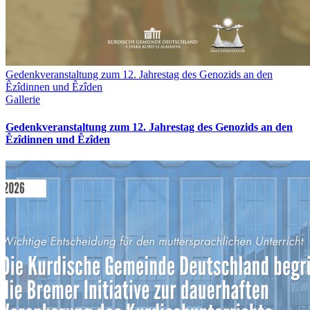
Gedenkveranstaltung zum 12. Jahrestag des Genozids an den
Êzîdinnen und Êzîden
Gallerie
Gedenkveranstaltung zum 12. Jahrestag des Genozids an den
Êzîdinnen und Êzîden