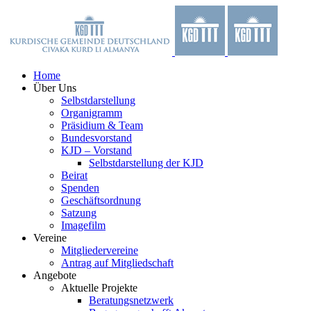
Zum
Facebook
X
YouTube
Instagram
Inhalt
springen
Home
Über Uns
Selbstdarstellung
Organigramm
Präsidium & Team
Bundesvorstand
KJD – Vorstand
Selbstdarstellung der KJD
Beirat
Spenden
Geschäftsordnung
Satzung
Imagefilm
Vereine
Mitgliedervereine
Antrag auf Mitgliedschaft
Angebote
Aktuelle Projekte
Beratungsnetzwerk