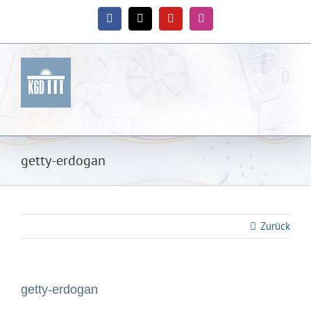
Zum
Inhalt
Facebook
X
YouTube
Instagram
springen
getty-erdogan
Zurück
getty-erdogan