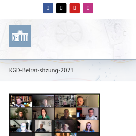
Zum
Inhalt
Facebook
X
YouTube
Instagram
springen
KGD-Beirat-sitzung-2021