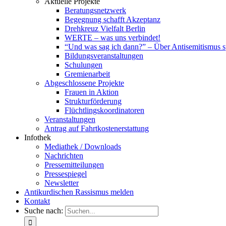
Aktuelle Projekte
Beratungsnetzwerk
Begegnung schafft Akzeptanz
Drehkreuz Vielfalt Berlin
WERTE – was uns verbindet!
“Und was sag ich dann?” – Über Antisemitismus 
Bildungsveranstaltungen
Schulungen
Gremienarbeit
Abgeschlossene Projekte
Frauen in Aktion
Strukturförderung
Flüchtlingskoordinatoren
Veranstaltungen
Antrag auf Fahrtkostenerstattung
Infothek
Mediathek / Downloads
Nachrichten
Pressemitteilungen
Pressespiegel
Newsletter
Antikurdischen Rassismus melden
Kontakt
Suche nach: