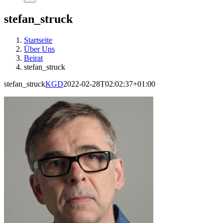
stefan_struck
Startseite
Über Uns
Beirat
stefan_struck
stefan_struck
KGD
2022-02-28T02:02:37+01:00