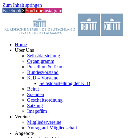
Zum Inhalt springen
Facebook
X
YouTube
Instagram
Home
Über Uns
Selbstdarstellung
Organigramm
Präsidium & Team
Bundesvorstand
KJD – Vorstand
Selbstdarstellung der KJD
Beirat
Spenden
Geschäftsordnung
Satzung
Imagefilm
Vereine
Mitgliedervereine
Antrag auf Mitgliedschaft
Angebote