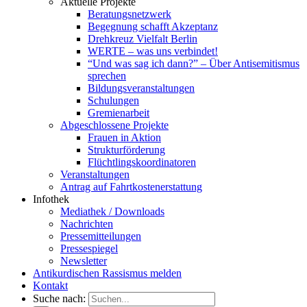
Aktuelle Projekte
Beratungsnetzwerk
Begegnung schafft Akzeptanz
Drehkreuz Vielfalt Berlin
WERTE – was uns verbindet!
“Und was sag ich dann?” – Über Antisemitismus
sprechen
Bildungsveranstaltungen
Schulungen
Gremienarbeit
Abgeschlossene Projekte
Frauen in Aktion
Strukturförderung
Flüchtlingskoordinatoren
Veranstaltungen
Antrag auf Fahrtkostenerstattung
Infothek
Mediathek / Downloads
Nachrichten
Pressemitteilungen
Pressespiegel
Newsletter
Antikurdischen Rassismus melden
Kontakt
Suche nach: