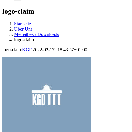
logo-claim
Startseite
Über Uns
Mediathek / Downloads
logo-claim
logo-claim
KGD
2022-02-17T18:43:57+01:00