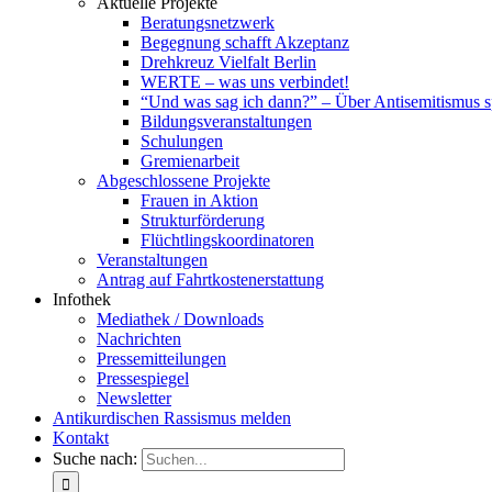
Aktuelle Projekte
Beratungsnetzwerk
Begegnung schafft Akzeptanz
Drehkreuz Vielfalt Berlin
WERTE – was uns verbindet!
“Und was sag ich dann?” – Über Antisemitismus 
Bildungsveranstaltungen
Schulungen
Gremienarbeit
Abgeschlossene Projekte
Frauen in Aktion
Strukturförderung
Flüchtlingskoordinatoren
Veranstaltungen
Antrag auf Fahrtkostenerstattung
Infothek
Mediathek / Downloads
Nachrichten
Pressemitteilungen
Pressespiegel
Newsletter
Antikurdischen Rassismus melden
Kontakt
Suche nach: