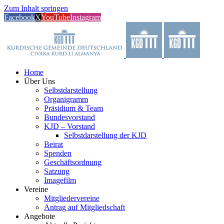
Zum Inhalt springen
Facebook
X
YouTube
Instagram
Home
Über Uns
Selbstdarstellung
Organigramm
Präsidium & Team
Bundesvorstand
KJD – Vorstand
Selbstdarstellung der KJD
Beirat
Spenden
Geschäftsordnung
Satzung
Imagefilm
Vereine
Mitgliedervereine
Antrag auf Mitgliedschaft
Angebote