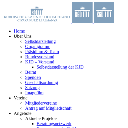
Zum
Facebook
X
YouTube
Instagram
Inhalt
springen
Home
Über Uns
Selbstdarstellung
Organigramm
Präsidium & Team
Bundesvorstand
KJD – Vorstand
Selbstdarstellung der KJD
Beirat
Spenden
Geschäftsordnung
Satzung
Imagefilm
Vereine
Mitgliedervereine
Antrag auf Mitgliedschaft
Angebote
Aktuelle Projekte
Beratungsnetzwerk