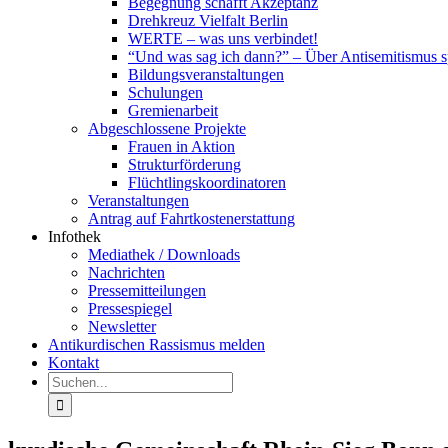
Begegnung schafft Akzeptanz
Drehkreuz Vielfalt Berlin
WERTE – was uns verbindet!
“Und was sag ich dann?” – Über Antisemitismus 
Bildungsveranstaltungen
Schulungen
Gremienarbeit
Abgeschlossene Projekte
Frauen in Aktion
Strukturförderung
Flüchtlingskoordinatoren
Veranstaltungen
Antrag auf Fahrtkostenerstattung
Infothek
Mediathek / Downloads
Nachrichten
Pressemitteilungen
Pressespiegel
Newsletter
Antikurdischen Rassismus melden
Kontakt
Suche
nach: