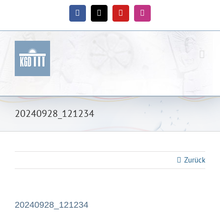
Zum
Inhalt
Facebook
X
YouTube
Instagram
springen
20240928_121234
Zurück
20240928_121234