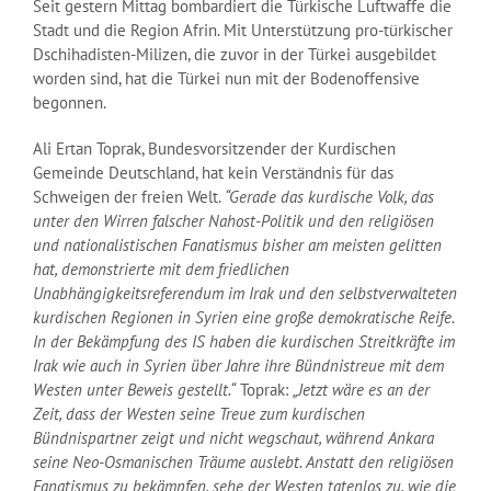
Seit gestern Mittag bombardiert die Türkische Luftwaffe die
Stadt und die Region Afrin. Mit Unterstützung pro-türkischer
Dschihadisten-Milizen, die zuvor in der Türkei ausgebildet
worden sind, hat die Türkei nun mit der Bodenoffensive
begonnen.
Ali Ertan Toprak, Bundesvorsitzender der Kurdischen
Gemeinde Deutschland, hat kein Verständnis für das
Schweigen der freien Welt.
“Gerade das kurdische Volk, das
unter den Wirren falscher Nahost-Politik und den religiösen
und nationalistischen Fanatismus bisher am meisten gelitten
hat, demonstrierte mit dem friedlichen
Unabhängigkeitsreferendum im Irak und den selbstverwalteten
kurdischen Regionen in Syrien eine große demokratische Reife.
In der Bekämpfung des IS haben die kurdischen Streitkräfte im
Irak wie auch in Syrien über Jahre ihre Bündnistreue mit dem
Westen unter Beweis gestellt.“
Toprak:
„Jetzt wäre es an der
Zeit, dass der Westen seine Treue zum kurdischen
Bündnispartner zeigt und nicht wegschaut, während Ankara
seine Neo-Osmanischen Träume auslebt. Anstatt den religiösen
Fanatismus zu bekämpfen, sehe der Westen tatenlos zu, wie die