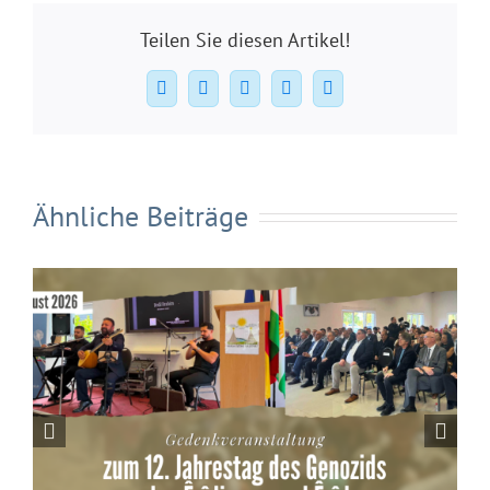
Teilen Sie diesen Artikel!
Facebook
X
WhatsApp
Pinterest
E-
Mail
Ähnliche Beiträge
Die Kurdische Gemeinde Deutschland
begrüßt die Bremer Initiative zur
dauerhaften Verankerung des