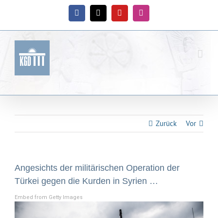
Zum
Inhalt
Facebook
X
YouTube
Instagram
springen
Zurück
Vor
Angesichts der militärischen Operation der
Türkei gegen die Kurden in Syrien …
Embed from Getty Images