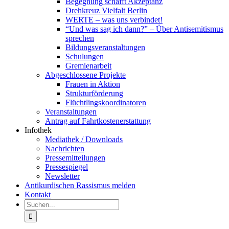
Begegnung schafft Akzeptanz
Drehkreuz Vielfalt Berlin
WERTE – was uns verbindet!
“Und was sag ich dann?” – Über Antisemitismus
sprechen
Bildungsveranstaltungen
Schulungen
Gremienarbeit
Abgeschlossene Projekte
Frauen in Aktion
Strukturförderung
Flüchtlingskoordinatoren
Veranstaltungen
Antrag auf Fahrtkostenerstattung
Infothek
Mediathek / Downloads
Nachrichten
Pressemitteilungen
Pressespiegel
Newsletter
Antikurdischen Rassismus melden
Kontakt
Suche
nach: