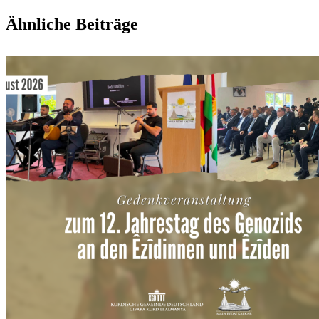
Facebook
X
WhatsApp
Pinterest
E-
Ähnliche Beiträge
Mail