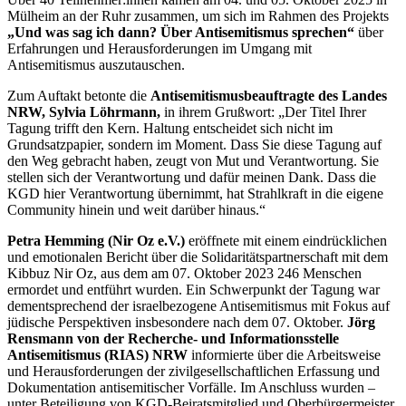
Mülheim an der Ruhr zusammen, um sich im Rahmen des Projekts
„Und was sag ich dann? Über Antisemitismus sprechen“
über
Erfahrungen und Herausforderungen im Umgang mit
Antisemitismus auszutauschen.
Zum Auftakt betonte die
Antisemitismusbeauftragte des Landes
NRW, Sylvia Löhrmann,
in ihrem Grußwort: „Der Titel Ihrer
Tagung trifft den Kern. Haltung entscheidet sich nicht im
Grundsatzpapier, sondern im Moment. Dass Sie diese Tagung auf
den Weg gebracht haben, zeugt von Mut und Verantwortung. Sie
stellen sich der Verantwortung und dafür meinen Dank. Dass die
KGD hier Verantwortung übernimmt, hat Strahlkraft in die eigene
Community hinein und weit darüber hinaus.“
Petra Hemming (Nir Oz e.V.)
eröffnete mit einem eindrücklichen
und emotionalen Bericht über die Solidaritätspartnerschaft mit dem
Kibbuz Nir Oz, aus dem am 07. Oktober 2023 246 Menschen
ermordet und entführt wurden. Ein Schwerpunkt der Tagung war
dementsprechend der israelbezogene Antisemitismus mit Fokus auf
jüdische Perspektiven insbesondere nach dem 07. Oktober.
Jörg
Rensmann von der Recherche- und Informationsstelle
Antisemitismus (RIAS) NRW
informierte über die Arbeitsweise
und Herausforderungen der zivilgesellschaftlichen Erfassung und
Dokumentation antisemitischer Vorfälle. Im Anschluss wurden –
unter Beteiligung von KGD-Beiratsmitglied und Oberbürgermeister