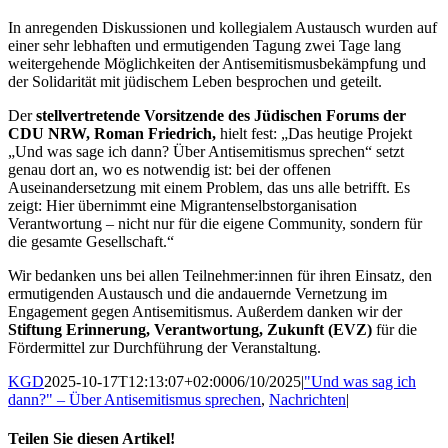
In anregenden Diskussionen und kollegialem Austausch wurden auf
einer sehr lebhaften und ermutigenden Tagung zwei Tage lang
weitergehende Möglichkeiten der Antisemitismusbekämpfung und
der Solidarität mit jüdischem Leben besprochen und geteilt.
Der
stellvertretende Vorsitzende des Jüdischen Forums der
CDU NRW, Roman Friedrich,
hielt fest: „Das heutige Projekt
„Und was sage ich dann? Über Antisemitismus sprechen“ setzt
genau dort an, wo es notwendig ist: bei der offenen
Auseinandersetzung mit einem Problem, das uns alle betrifft. Es
zeigt: Hier übernimmt eine Migrantenselbstorganisation
Verantwortung – nicht nur für die eigene Community, sondern für
die gesamte Gesellschaft.“
Wir bedanken uns bei allen Teilnehmer:innen für ihren Einsatz, den
ermutigenden Austausch und die andauernde Vernetzung im
Engagement gegen Antisemitismus. Außerdem danken wir der
Stiftung Erinnerung, Verantwortung, Zukunft (EVZ)
für die
Fördermittel zur Durchführung der Veranstaltung.
KGD
2025-10-17T12:13:07+02:00
06/10/2025
|
"Und was sag ich
dann?" – Über Antisemitismus sprechen
,
Nachrichten
|
Teilen Sie diesen Artikel!