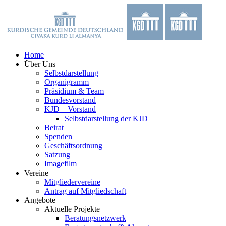
Zum
Facebook
X
YouTube
Instagram
Inhalt
springen
Home
Über Uns
Selbstdarstellung
Organigramm
Präsidium & Team
Bundesvorstand
KJD – Vorstand
Selbstdarstellung der KJD
Beirat
Spenden
Geschäftsordnung
Satzung
Imagefilm
Vereine
Mitgliedervereine
Antrag auf Mitgliedschaft
Angebote
Aktuelle Projekte
Beratungsnetzwerk