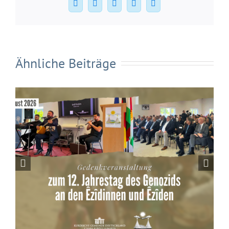
Facebook
X
WhatsApp
Pinterest
E-
Mail
Ähnliche Beiträge
Die Kurdische Gemeinde Deutschland
begrüßt die Bremer Initiative zur
dauerhaften Verankerung des
Kurdischunterrichts