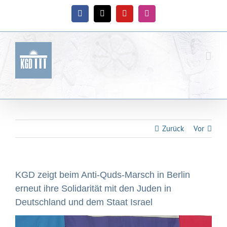
Zum
Inhalt
Facebook
X
YouTube
Instagram
springen
Zurück
Vor
KGD zeigt beim Anti-Quds-Marsch in Berlin
erneut ihre Solidarität mit den Juden in
Deutschland und dem Staat Israel