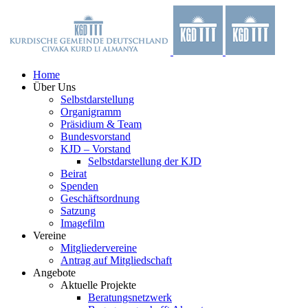
Zum
Facebook
X
YouTube
Instagram
Inhalt
springen
Home
Über Uns
Selbstdarstellung
Organigramm
Präsidium & Team
Bundesvorstand
KJD – Vorstand
Selbstdarstellung der KJD
Beirat
Spenden
Geschäftsordnung
Satzung
Imagefilm
Vereine
Mitgliedervereine
Antrag auf Mitgliedschaft
Angebote
Aktuelle Projekte
Beratungsnetzwerk