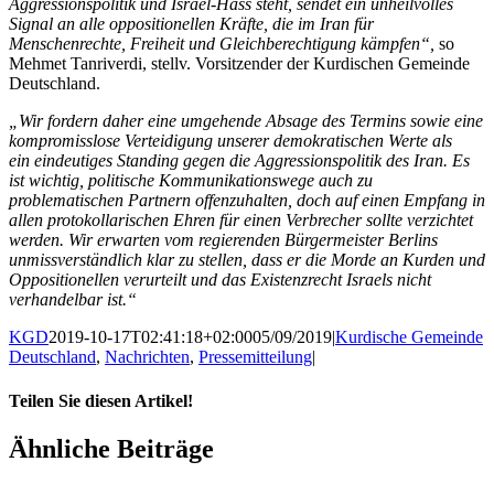
Aggressionspolitik und Israel-Hass steht, sendet ein unheilvolles
Signal an alle oppositionellen Kräfte, die im Iran für
Menschenrechte, Freiheit und Gleichberechtigung kämpfen“,
so
Mehmet Tanriverdi, stellv. Vorsitzender der Kurdischen Gemeinde
Deutschland.
„Wir fordern daher eine umgehende Absage des Termins sowie eine
kompromisslose Verteidigung unserer demokratischen Werte als
ein eindeutiges Standing gegen die Aggressionspolitik des Iran. Es
ist wichtig, politische Kommunikationswege auch zu
problematischen Partnern offenzuhalten, doch auf einen Empfang in
allen protokollarischen Ehren für einen Verbrecher sollte verzichtet
werden. Wir erwarten vom regierenden Bürgermeister Berlins
unmissverständlich klar zu stellen, dass er die Morde an Kurden und
Oppositionellen verurteilt und das Existenzrecht Israels nicht
verhandelbar ist.“
KGD
2019-10-17T02:41:18+02:00
05/09/2019
|
Kurdische Gemeinde
Deutschland
,
Nachrichten
,
Pressemitteilung
|
Teilen Sie diesen Artikel!
Facebook
X
WhatsApp
Pinterest
E-
Ähnliche Beiträge
Mail