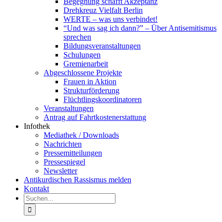
Begegnung schafft Akzeptanz
Drehkreuz Vielfalt Berlin
WERTE – was uns verbindet!
“Und was sag ich dann?” – Über Antisemitismus
sprechen
Bildungsveranstaltungen
Schulungen
Gremienarbeit
Abgeschlossene Projekte
Frauen in Aktion
Strukturförderung
Flüchtlingskoordinatoren
Veranstaltungen
Antrag auf Fahrtkostenerstattung
Infothek
Mediathek / Downloads
Nachrichten
Pressemitteilungen
Pressespiegel
Newsletter
Antikurdischen Rassismus melden
Kontakt
Suche
nach: