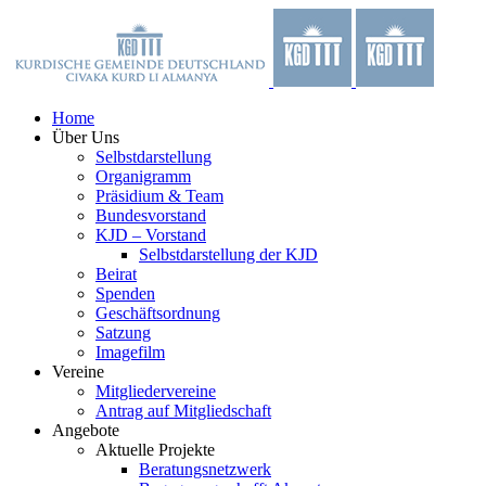
Zum
Facebook
X
YouTube
Instagram
Inhalt
springen
Home
Über Uns
Selbstdarstellung
Organigramm
Präsidium & Team
Bundesvorstand
KJD – Vorstand
Selbstdarstellung der KJD
Beirat
Spenden
Geschäftsordnung
Satzung
Imagefilm
Vereine
Mitgliedervereine
Antrag auf Mitgliedschaft
Angebote
Aktuelle Projekte
Beratungsnetzwerk