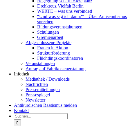
Begegnung schafft Akzeptanz
Drehkreuz Vielfalt Berlin
WERTE – was uns verbindet!
“Und was sag ich dann?” – Über Antisemitismus
sprechen
Bildungsveranstaltungen
Schulungen
Gremienarbeit
Abgeschlossene Projekte
Frauen in Aktion
Strukturförderung
Flüchtlingskoordinatoren
Veranstaltungen
Antrag auf Fahrtkostenerstattung
Infothek
Mediathek / Downloads
Nachrichten
Pressemitteilungen
Pressespiegel
Newsletter
Antikurdischen Rassismus melden
Kontakt
Suche
nach: