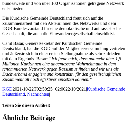
bundesweite und von über 100 Organisationen getragene Netzwerk
entschieden.
Die Kurdische Gemeinde Deutschland freut sich auf die
Zusammenarbeit mit den Akteur:innen des Netzwerks und dem
DGB-Bundesvorstand für eine demokratische und antirassistische
Gesellschaft, die auch die Einwanderergesellschaft einschließt.
Cahit Basar, Generalsekretär der Kurdischen Gemeinde
Deutschland, hat die KGD auf der Mitgliederversammlung vertreten
und äußerste sich in einer ersten Stellungnahme als sehr zufrieden
mit dem Ergebnis. Basar:
“Ich freue mich, dass nunmehr über 1,5
Millionen Kurd:innen eine angemessene Wahrnehmung in dem
renommierten Netzwerk gegen Rassismus finden und wir uns als
Dachverband engagiert und konstruktiv für den gesellschaftlichen
Zusammenhalt noch effektiver einsetzen können.“
KGD
2021-10-22T02:58:25+02:00
22/10/2021
|
Kurdische Gemeinde
Deutschland
,
Nachrichten
|
Teilen Sie diesen Artikel!
Facebook
X
WhatsApp
Pinterest
E-
Ähnliche Beiträge
Mail