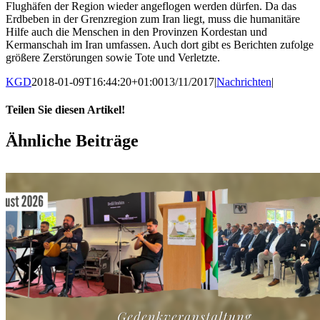
Flughäfen der Region wieder angeflogen werden dürfen. Da das
Erdbeben in der Grenzregion zum Iran liegt, muss die humanitäre
Hilfe auch die Menschen in den Provinzen Kordestan und
Kermanschah im Iran umfassen. Auch dort gibt es Berichten zufolge
größere Zerstörungen sowie Tote und Verletzte.
KGD
2018-01-09T16:44:20+01:00
13/11/2017
|
Nachrichten
|
Teilen Sie diesen Artikel!
Facebook
X
WhatsApp
Pinterest
E-
Ähnliche Beiträge
Mail