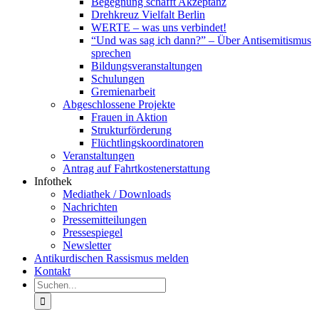
Begegnung schafft Akzeptanz
Drehkreuz Vielfalt Berlin
WERTE – was uns verbindet!
“Und was sag ich dann?” – Über Antisemitismus
sprechen
Bildungsveranstaltungen
Schulungen
Gremienarbeit
Abgeschlossene Projekte
Frauen in Aktion
Strukturförderung
Flüchtlingskoordinatoren
Veranstaltungen
Antrag auf Fahrtkostenerstattung
Infothek
Mediathek / Downloads
Nachrichten
Pressemitteilungen
Pressespiegel
Newsletter
Antikurdischen Rassismus melden
Kontakt
Suche
nach: