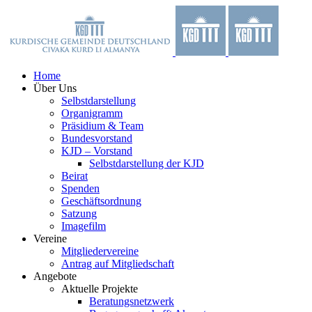
Zum
Facebook
X
YouTube
Instagram
Inhalt
springen
Home
Über Uns
Selbstdarstellung
Organigramm
Präsidium & Team
Bundesvorstand
KJD – Vorstand
Selbstdarstellung der KJD
Beirat
Spenden
Geschäftsordnung
Satzung
Imagefilm
Vereine
Mitgliedervereine
Antrag auf Mitgliedschaft
Angebote
Aktuelle Projekte
Beratungsnetzwerk