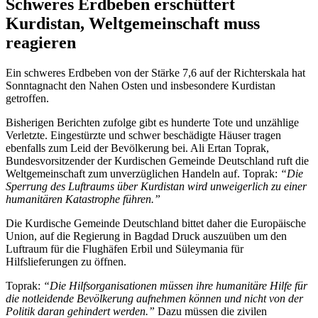
Schweres Erdbeben erschüttert
Kurdistan, Weltgemeinschaft muss
reagieren
Ein schweres Erdbeben von der Stärke 7,6 auf der Richterskala hat
Sonntagnacht den Nahen Osten und insbesondere Kurdistan
getroffen.
Bisherigen Berichten zufolge gibt es hunderte Tote und unzählige
Verletzte. Eingestürzte und schwer beschädigte Häuser tragen
ebenfalls zum Leid der Bevölkerung bei. Ali Ertan Toprak,
Bundesvorsitzender der Kurdischen Gemeinde Deutschland ruft die
Weltgemeinschaft zum unverzüglichen Handeln auf. Toprak:
“Die
Sperrung des Luftraums über Kurdistan wird unweigerlich zu einer
humanitären Katastrophe führen.”
Die Kurdische Gemeinde Deutschland bittet daher die Europäische
Union, auf die Regierung in Bagdad Druck auszuüben um den
Luftraum für die Flughäfen Erbil und Süleymania für
Hilfslieferungen zu öffnen.
Toprak:
“Die Hilfsorganisationen müssen ihre humanitäre Hilfe für
die notleidende Bevölkerung aufnehmen können und nicht von der
Politik daran gehindert werden.”
Dazu müssen die zivilen