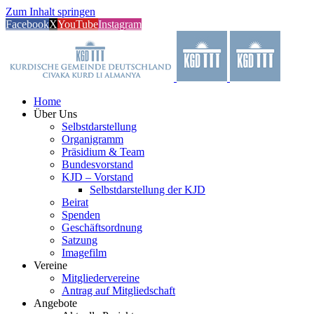
Zum Inhalt springen
Facebook
X
YouTube
Instagram
Home
Über Uns
Selbstdarstellung
Organigramm
Präsidium & Team
Bundesvorstand
KJD – Vorstand
Selbstdarstellung der KJD
Beirat
Spenden
Geschäftsordnung
Satzung
Imagefilm
Vereine
Mitgliedervereine
Antrag auf Mitgliedschaft
Angebote