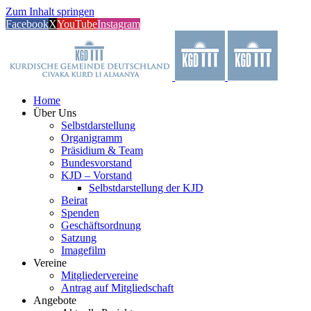
Zum Inhalt springen
Facebook
X
YouTube
Instagram
Home
Über Uns
Selbstdarstellung
Organigramm
Präsidium & Team
Bundesvorstand
KJD – Vorstand
Selbstdarstellung der KJD
Beirat
Spenden
Geschäftsordnung
Satzung
Imagefilm
Vereine
Mitgliedervereine
Antrag auf Mitgliedschaft
Angebote