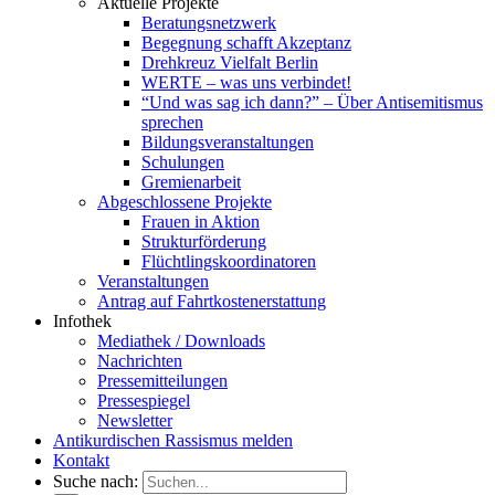
Aktuelle Projekte
Beratungsnetzwerk
Begegnung schafft Akzeptanz
Drehkreuz Vielfalt Berlin
WERTE – was uns verbindet!
“Und was sag ich dann?” – Über Antisemitismus
sprechen
Bildungsveranstaltungen
Schulungen
Gremienarbeit
Abgeschlossene Projekte
Frauen in Aktion
Strukturförderung
Flüchtlingskoordinatoren
Veranstaltungen
Antrag auf Fahrtkostenerstattung
Infothek
Mediathek / Downloads
Nachrichten
Pressemitteilungen
Pressespiegel
Newsletter
Antikurdischen Rassismus melden
Kontakt
Suche nach: