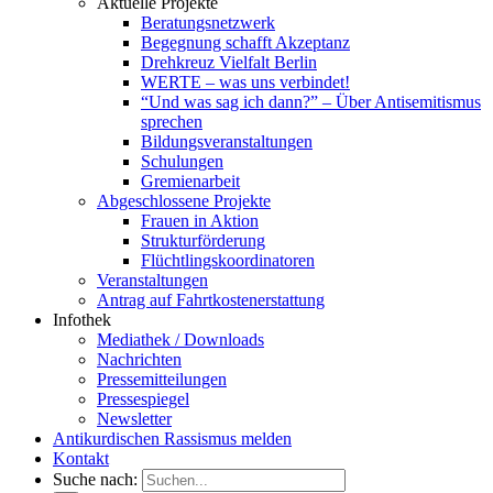
Aktuelle Projekte
Beratungsnetzwerk
Begegnung schafft Akzeptanz
Drehkreuz Vielfalt Berlin
WERTE – was uns verbindet!
“Und was sag ich dann?” – Über Antisemitismus
sprechen
Bildungsveranstaltungen
Schulungen
Gremienarbeit
Abgeschlossene Projekte
Frauen in Aktion
Strukturförderung
Flüchtlingskoordinatoren
Veranstaltungen
Antrag auf Fahrtkostenerstattung
Infothek
Mediathek / Downloads
Nachrichten
Pressemitteilungen
Pressespiegel
Newsletter
Antikurdischen Rassismus melden
Kontakt
Suche nach: