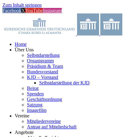
Zum Inhalt springen
Facebook
X
YouTube
Instagram
Home
Über Uns
Selbstdarstellung
Organigramm
Präsidium & Team
Bundesvorstand
KJD – Vorstand
Selbstdarstellung der KJD
Beirat
Spenden
Geschäftsordnung
Satzung
Imagefilm
Vereine
Mitgliedervereine
Antrag auf Mitgliedschaft
Angebote