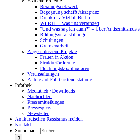
Aktuelle Projekte
Beratungsnetzwerk
Begegnung schafft Akzeptanz
Drehkreuz Vielfalt Berlin
WERTE – was uns verbindet!
“Und was sag ich dann?” – Über Antisemitismus 
Bildungsveranstaltungen
Schulungen
Gremienarbeit
Abgeschlossene Projekte
Frauen in Aktion
Strukturförderung
Flüchtlingskoordinatoren
Veranstaltungen
Antrag auf Fahrtkostenerstattung
Infothek
Mediathek / Downloads
Nachrichten
Pressemitteilungen
Pressespiegel
Newsletter
Antikurdischen Rassismus melden
Kontakt
Suche nach: