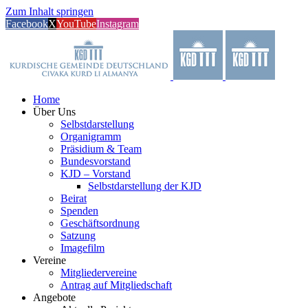
Zum Inhalt springen
Facebook
X
YouTube
Instagram
Home
Über Uns
Selbstdarstellung
Organigramm
Präsidium & Team
Bundesvorstand
KJD – Vorstand
Selbstdarstellung der KJD
Beirat
Spenden
Geschäftsordnung
Satzung
Imagefilm
Vereine
Mitgliedervereine
Antrag auf Mitgliedschaft
Angebote