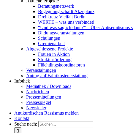
Aktuelle Projekte
Beratungsnetzwerk
Begegnung schafft Akzeptanz
Drehkreuz Vielfalt Berlin
WERTE – was uns verbindet!
“Und was sag ich dann?” – Über Antisemitismus 
Bildungsveranstaltungen
Schulungen
Gremienarbeit
Abgeschlossene Projekte
Frauen in Aktion
Strukturförderung
Flüchtlingskoordinatoren
Veranstaltungen
Antrag auf Fahrtkostenerstattung
Infothek
Mediathek / Downloads
Nachrichten
Pressemitteilungen
Pressespiegel
Newsletter
Antikurdischen Rassismus melden
Kontakt
Suche nach: