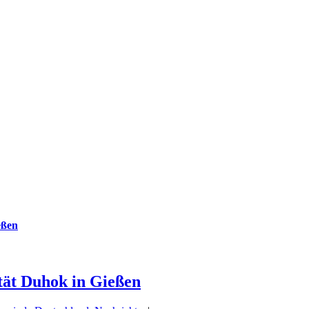
eßen
tät Duhok in Gießen