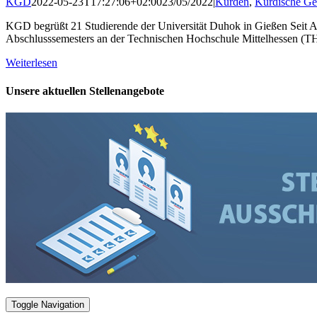
KGD
2022-05-23T17:27:06+02:00
23/05/2022
|
Kurden
,
Kurdische Ge
KGD begrüßt 21 Studierende der Universität Duhok in Gießen Seit Ap
Abschlusssemesters an der Technischen Hochschule Mittelhessen (THM) 
Weiterlesen
Unsere aktuellen Stellenangebote
Toggle Navigation