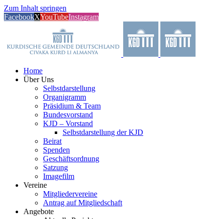
Zum Inhalt springen
Facebook
X
YouTube
Instagram
Home
Über Uns
Selbstdarstellung
Organigramm
Präsidium & Team
Bundesvorstand
KJD – Vorstand
Selbstdarstellung der KJD
Beirat
Spenden
Geschäftsordnung
Satzung
Imagefilm
Vereine
Mitgliedervereine
Antrag auf Mitgliedschaft
Angebote