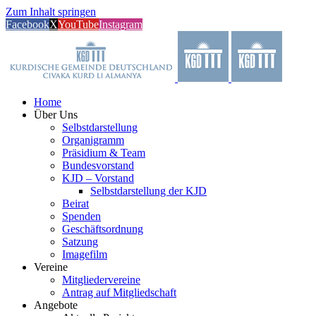
Zum Inhalt springen
Facebook
X
YouTube
Instagram
Home
Über Uns
Selbstdarstellung
Organigramm
Präsidium & Team
Bundesvorstand
KJD – Vorstand
Selbstdarstellung der KJD
Beirat
Spenden
Geschäftsordnung
Satzung
Imagefilm
Vereine
Mitgliedervereine
Antrag auf Mitgliedschaft
Angebote