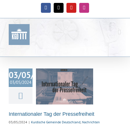
Zum
Inhalt
Facebook
X
YouTube
Instagram
springen
03/05/2024
03/05/2024
ationaler Tag
ressefreiheit
ische Gemeinde
hland
Nachrichten
Internationaler Tag der Pressefreiheit
03/05/2024
|
Kurdische Gemeinde Deutschland
,
Nachrichten